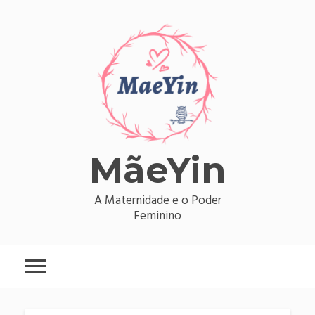
Skip
to
content
MãeYin
A Maternidade e o Poder
Feminino