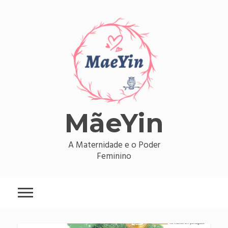
Skip
to
content
MãeYin
A Maternidade e o Poder
Feminino