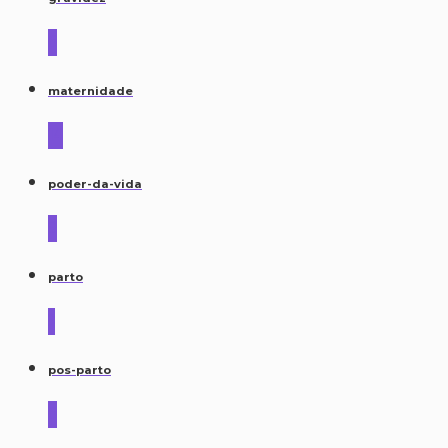
6
maternidade
14
poder-da-vida
9
parto
3
pos-parto
6