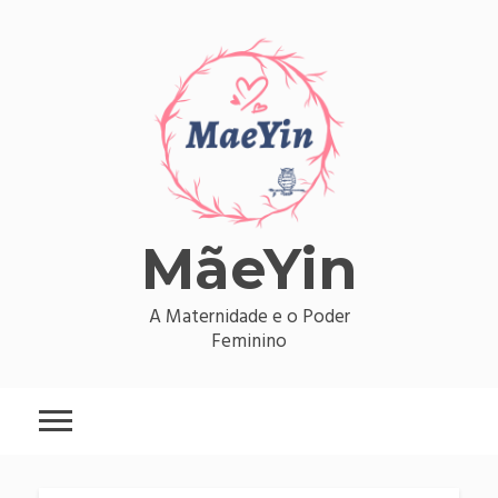
Skip
to
content
MãeYin
A Maternidade e o Poder
Feminino